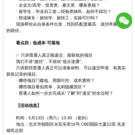
· 企业主/高管：投资类、雇主类，哪条更稳？
· 留学生：毕业后工签→经验类移民，如何不踩坑？
· 陪读家长：旅转学、旅转工，实操可行吗？
现场帮你从自身条件出发，找到匹配度最高、成功率最可控
的路径。
1381124
看点四：低成本·可落地
✅ 只讲普通人真正能递交、能获批的项目
我们不讲“捷径”，不鼓吹“低分逆袭”。
只讲那些普通人真正可以准备材料、可以递交申请、有真实
获批记录的项目。
· 哪些项目门槛低、周期可控、成本透明？
· 哪些项目看似简单，实则隐藏雷区？
· 普通人如何一步步完成从“了解”到“递交”的全过程？
【活动信息】
时间：6月13日（周六）13:30 （签到）
地点：北京市朝阳区永安东里16号 CBD国际大厦12层 兆龙
移民总部