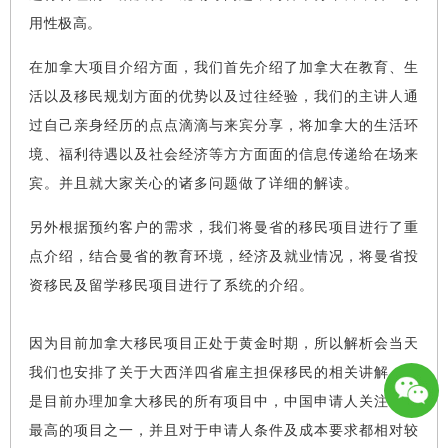
用性极高
。
在加拿大项目介绍方面，我们首先介绍了加拿大在教育、生
活以及移民规划方面的优势以及过往经验，我们的主讲人
通
过自己亲身经历的点点滴滴与来宾分享，将加拿大的生活环
境、福利待遇以及社会经济等方方面面的信息传递给在场来
宾。
并且就大家关心的诸多问题做了详细的解读。
另外根据预约客户的需求，我们将曼省的移民项目进行了重
点介绍，结合曼省的教育环境，经济及就业情况，将曼省投
资移民及留学移民项目进行了系统的介
绍。
因为目前加拿大移民项目正处于黄金时期，所以解析会当天
我们也安排了关于大西洋四省雇主担保移民的相关讲解，这
是目前办理加拿大移民的所有项目中，中国申请人关注程度
最高的项目之一，并且对于申请人条件及成本
要求
都相对较
1381124